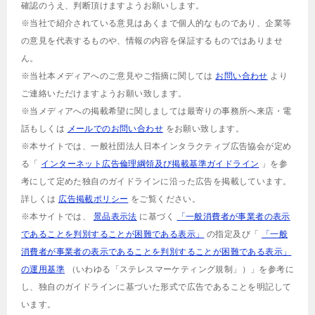
確認のうえ、判断頂けますようお願いします。
※当社で紹介されている意見はあくまで個人的なものであり、企業等
の意見を代表するものや、情報の内容を保証するものではありませ
ん。
※当社本メディアへのご意見やご指摘に関しては
お問い合わせ
より
ご連絡いただけますようお願い致します。
※当メディアへの掲載希望に関しましては最寄りの事務所へ来店・電
話もしくは
メールでのお問い合わせ
をお願い致します。
※本サイトでは、一般社団法人日本インタラクティブ広告協会が定め
る「
インターネット広告倫理綱領及び掲載基準ガイドライン
」を参
考にして定めた独自のガイドラインに沿った広告を掲載しています。
詳しくは
広告掲載ポリシー
をご覧ください。
※本サイトでは、
景品表示法
に基づく
「一般消費者が事業者の表示
であることを判別することが困難である表示」
の指定及び「
「一般
消費者が事業者の表示であることを判別することが困難である表示」
の運用基準
（いわゆる「ステレスマーケティング規制」）」を参考に
し、独自のガイドラインに基づいた形式で広告であることを明記して
います。