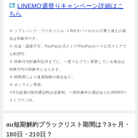
LINEMO週替りキャンペーン詳細はこ
ちら
※ ソフトバンク・ワイモバイル・LINEモバイルからの乗り換えの場
合は対象外です。
※ 出金・譲渡不可。PayPay公式ストア/PayPayカード公式ストアで
も利用可。
※ 特典付与対象判定月までに、一度でもプラン変更している場合は、
特典付与の対象外となります。
※ 時間帯により速度制御の場合あり。
※ オンライン専用。
※5分超過の国内通話料は従量制、一部対象外の通話あり(LINEMOベ
ストプランV)。
au短期解約ブラックリスト期間は？3ヶ月・
180日・210日？