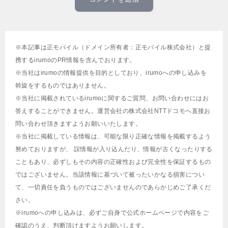
※本記事は正モバイル（ドメイン所有者：正モバイル株式会社）と提
携するirumoのPR情報を含んでおります。
※当社はirumoの情報提供を目的としており、irumoへの申し込みを
斡旋をするものではありません。
※当社に掲載されているirumoに関するご質問、お問い合わせにはお
答えすることができません。運営会社の株式会社NTTドコモへ直接お
問い合わせ頂きますようお願いいたします。
※当社に掲載している情報は、可能な限り正確な情報を掲載するよう
努めておりますが、 誤情報が入り込んだり、情報が古くなったりする
こともあり、必ずしもその内容の正確性および完全性を保証するもの
ではございません。当該情報に基づいて被ったいかなる損害につい
て、一切責任を負うものではございませんのであらかじめご了承くだ
さい。
※irumoへの申し込みは、必ずご自身で公式ホームページで内容をご
確認のうえ、判断頂けますようお願いします。