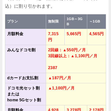
込）に割り引かれます。
1GB～3G
プラン
無制限
～1GB
B
月額料金
7,315
5,665円
4,565円
円
みんなドコモ割
2回線：▲550円／月
3回線以上：▲1,100円／月
2387
dカードお支払割
▲187円／月
ドコモ光セット割
▲1,100円／月
または
home 5Gセット割
月額料金
4,928
3,278円
2,178円