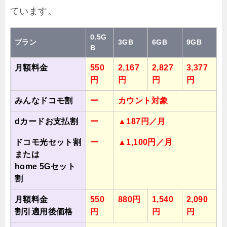
ています。
0.5G
プラン
3GB
6GB
9GB
B
月額料金
550
2,167
2,827
3,377
円
円
円
円
みんなドコモ割
ー
カウント対象
dカードお支払割
ー
▲187円／月
ドコモ光セット割
ー
▲1,100円／月
または
home 5Gセット
割
月額料金
550
880円
1,540
2,090
割引適用後価格
円
円
円