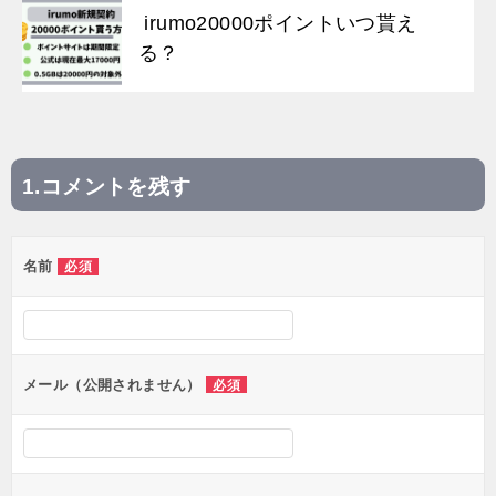
irumo20000ポイントいつ貰え
る？
コメントを残す
投
稿
名前
必須
ナ
ビ
ゲ
ー
メール（公開されません）
必須
シ
ョ
ン