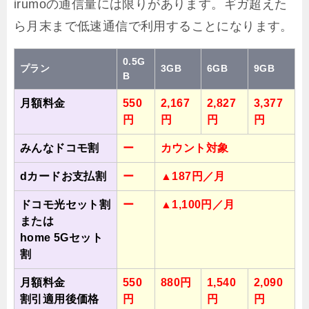
irumoの通信量には限りがあります。ギガ超えた
ら月末まで低速通信で利用することになります。
0.5G
プラン
3GB
6GB
9GB
B
月額料金
550
2,167
2,827
3,377
円
円
円
円
みんなドコモ割
ー
カウント対象
dカードお支払割
ー
▲187円／月
ドコモ光セット割
ー
▲1,100円／月
または
home 5Gセット
割
月額料金
550
880円
1,540
2,090
割引適用後価格
円
円
円