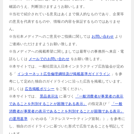
確認のうえ、判断頂けますようお願いします。
※当社で紹介されている意見はあくまで個人的なものであり、企業等
の意見を代表するものや、情報の内容を保証するものではありませ
ん。
※当社本メディアへのご意見やご指摘に関しては
お問い合わせ
より
ご連絡いただけますようお願い致します。
※当メディアへの掲載希望に関しましては最寄りの事務所へ来店・電
話もしくは
メールでのお問い合わせ
をお願い致します。
※本サイトでは、一般社団法人日本インタラクティブ広告協会が定め
る「
インターネット広告倫理綱領及び掲載基準ガイドライン
」を参
考にして定めた独自のガイドラインに沿った広告を掲載しています。
詳しくは
広告掲載ポリシー
をご覧ください。
※本サイトでは、
景品表示法
に基づく
「一般消費者が事業者の表示
であることを判別することが困難である表示」
の指定及び「
「一般
消費者が事業者の表示であることを判別することが困難である表示」
の運用基準
（いわゆる「ステレスマーケティング規制」）」を参考に
し、独自のガイドラインに基づいた形式で広告であることを明記して
います。