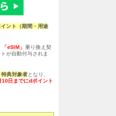
dポイント（期間・用途
」「eSIM」
乗り換え契
ントが自動付与されま
ト特典対象者
となり、
月10日までにdポイント