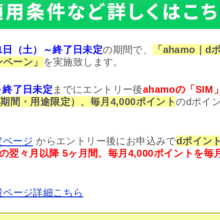
8月1日（土）～終了日未定
の期間で、
「ahamo｜
ャンペーン」
を実施致します。
）～終了日未定
までにエントリー後
ahamoの「SIM
ト（期間・用途限定）、毎月4,000ポイント
のdポイ
定ページ
からエントリー後にお申込みで
dポイン
翌々月以降 5ヶ月間、毎月4,000ポイントを毎
特設ページ詳細こちら