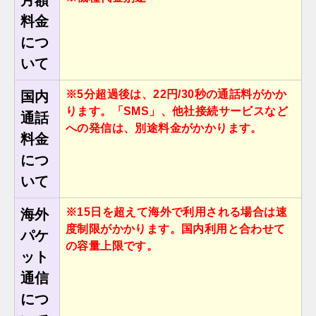
月額
料金
につ
いて
※5分超過後は、22円/30秒の通話料がかか
国内
ります。「SMS」、他社接続サービスなど
通話
への発信は、別途料⾦がかかります。
料金
につ
いて
※15⽇を超えて海外で利⽤される場合は速
海外
度制限がかかります。国内利⽤と合わせて
パケ
の容量上限です。
ット
通信
につ