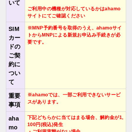
いて
ご利⽤中の機種が対応しているかはahamo
サイトにてご確認ください
※MNP予約番号を取得のうえ、ahamoサイ
SIM
トからMNPによる新規お申込み⼿続きが必
カー
要です。
ドの
ご契
約に
つい
て
※ahamoでは、一部ご利用できないサービ
重要
スがあります。
事項
下記どちらかに当てはまる場合、解約金が1,
aha
100円(税込)発生
mo
・ご利用実態がない場合