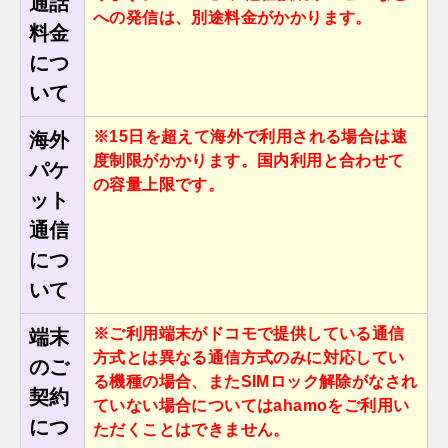
通話
への発信は、別途料⾦がかかります。
料金
につ
いて
※15⽇を超えて海外で利⽤される場合は速
海外
度制限がかかります。国内利⽤と合わせて
パケ
の容量上限です。
ット
通信
につ
いて
※ご利⽤端末がドコモで提供している通信
端末
⽅式とは異なる通信⽅式のみに対応してい
のご
る機種の場合、またSIMロック解除がなされ
契約
ていない場合についてはahamoをご利⽤い
につ
ただくことはできません。